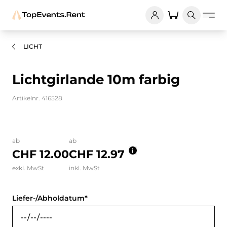
LICHT
Lichtgirlande 10m farbig
Artikelnr. 416528
Bilder und Videos zum Produkt
ab
ab
CHF 12.00
CHF 12.97
exkl. MwSt
inkl. MwSt
Liefer-/Abholdatum