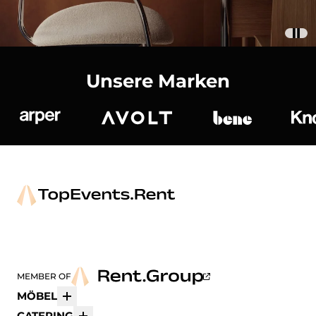
Unsere Marken
Arper
Avolt
bene
K
MEMBER OF
MÖBEL
Mehr
CATERING