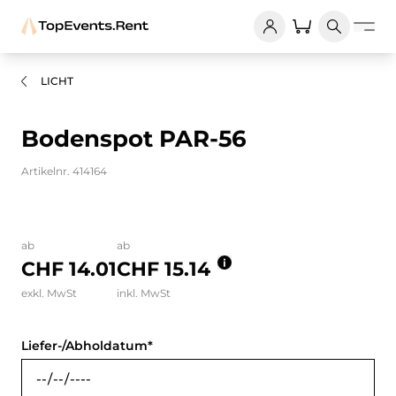
LICHT
Bodenspot PAR-56
Artikelnr. 414164
Bilder und Videos zum Produkt
ab
ab
CHF 14.01
CHF 15.14
exkl. MwSt
inkl. MwSt
Liefer-/Abholdatum