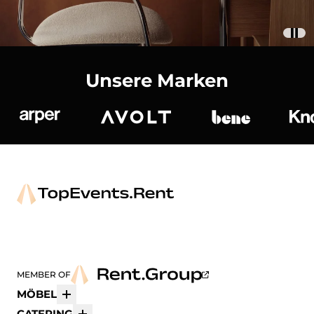
Unsere Marken
Arper
Avolt
bene
K
MEMBER OF
MÖBEL
Mehr
CATERING