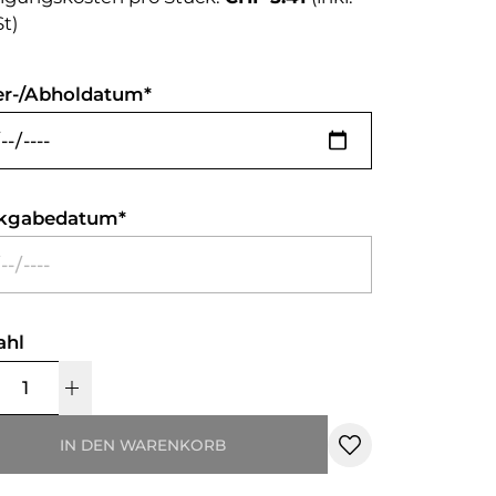
t)
er-/Abholdatum
kgabedatum
ahl
IN DEN WARENKORB