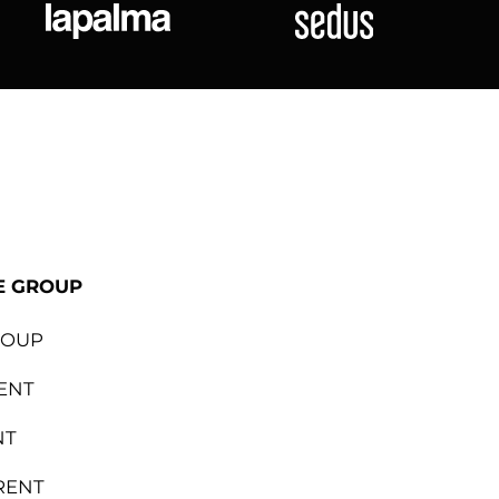
ional
Lapalma
Sedus
E GROUP
ROUP
ENT
NT
RENT