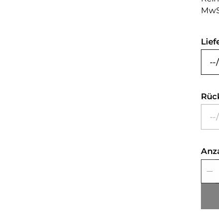
MwS
Lief
Rüc
Anz