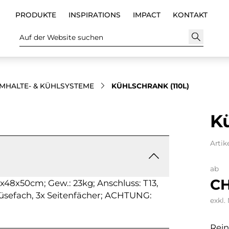
PRODUKTE
INSPIRATIONS
IMPACT
KONTAKT
Auf der Website suchen
MHALTE- & KÜHLSYSTEME
KÜHLSCHRANK (110L)
Kü
Artik
ab
CH
x48x50cm; Gew.: 23kg; Anschluss: T13,
müsefach, 3x Seitenfächer; ACHTUNG:
exkl.
Rein