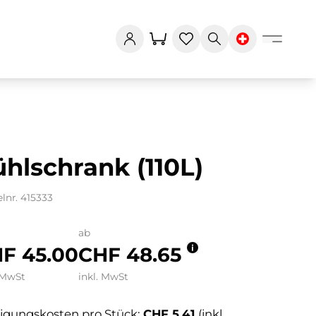
hlschrank (110L)
elnr. 415333
ab
F 45.00
CHF 48.65
 MwSt
inkl. MwSt
igungskosten pro Stück:
CHF 5.41
(inkl.