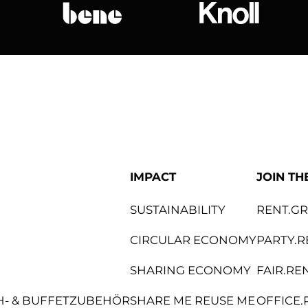
bene
Knoll Internat
IMPACT
JOIN TH
SUSTAINABILITY
RENT.G
CIRCULAR ECONOMY
PARTY.R
SHARING ECONOMY
FAIR.RE
CH- & BUFFETZUBEHÖR
SHARE ME REUSE ME
OFFICE.