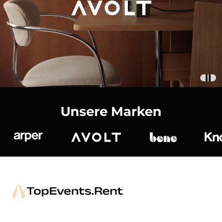
Unsere Marken
Arper
Avolt
bene
K