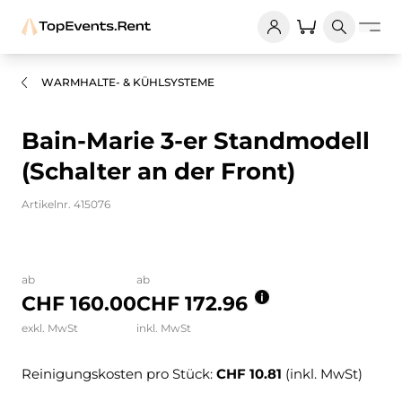
WARMHALTE- & KÜHLSYSTEME
Bain-Marie 3-er Standmodell
(Schalter an der Front)
Artikelnr. 415076
Bilder und Videos zum Produkt
ab
ab
CHF 160.00
CHF 172.96
exkl. MwSt
inkl. MwSt
Reinigungskosten pro Stück:
CHF 10.81
(inkl. MwSt)