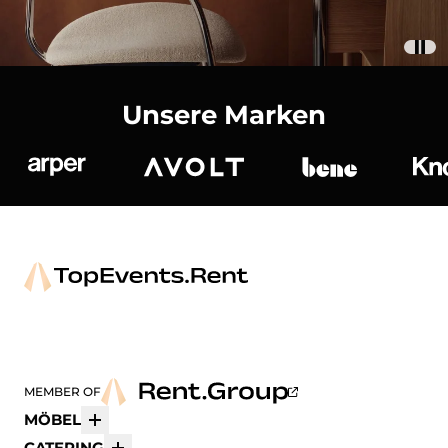
Unsere Marken
Arper
Avolt
bene
K
MEMBER OF
MÖBEL
Mehr
CATERING