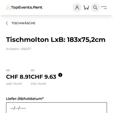
TISCHWÄSCHE
Tischmolton LxB: 183x75,2cm
Artikelnr. 416207
Bilder und Videos zum Produkt
ab
ab
CHF 8.91
CHF 9.63
exkl. MwSt
inkl. MwSt
Liefer-/Abholdatum