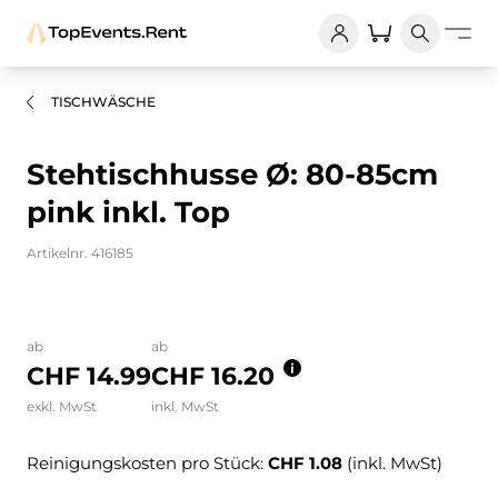
TISCHWÄSCHE
Stehtischhusse Ø: 80-85cm
pink inkl. Top
Artikelnr. 416185
Bilder und Videos zum Produkt
ab
ab
CHF 14.99
CHF 16.20
exkl. MwSt
inkl. MwSt
Reinigungskosten pro Stück:
CHF 1.08
(inkl. MwSt)