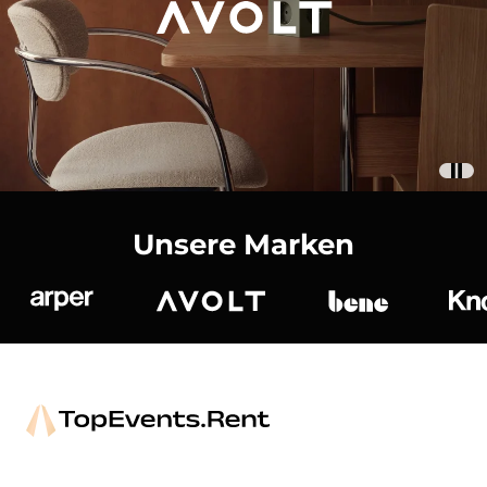
Unsere Marken
Arper
Avolt
bene
K