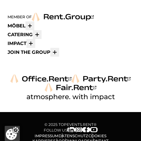
MEMBER OF
MÖBEL
Mehr
CATERING
Mehr
IMPACT
Mehr
JOIN THE GROUP
Mehr
atmosphere. with impact
© 2025 TOPEVENTS.RENT®
FOLLOW US
IMPRESSUM
DATENSCHUTZ
COOKIES
KARRIERE
FAQ
DOWNLOADS
KONTAKT