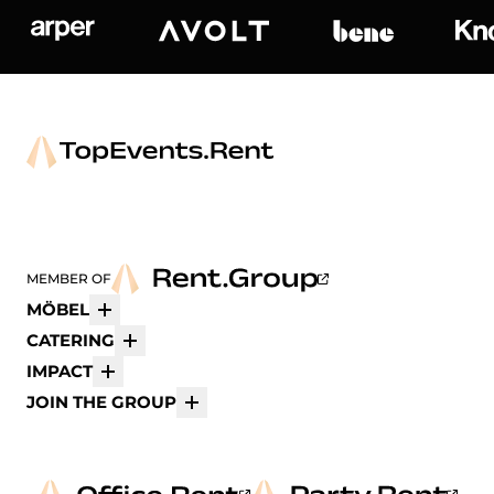
Arper
Avolt
bene
K
MEMBER OF
MÖBEL
Mehr
CATERING
Mehr
IMPACT
Mehr
JOIN THE GROUP
Mehr