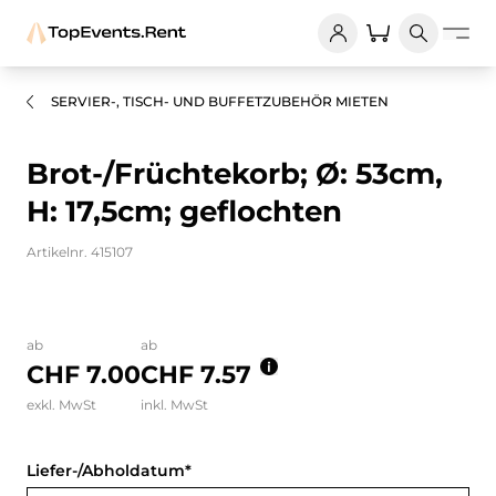
SERVIER-, TISCH- UND BUFFETZUBEHÖR MIETEN
Brot-/Früchtekorb; Ø: 53cm,
H: 17,5cm; geflochten
Artikelnr. 415107
Bilder und Videos zum Produkt
ab
ab
CHF 7.00
CHF 7.57
exkl. MwSt
inkl. MwSt
Liefer-/Abholdatum