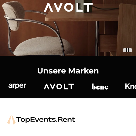
Unsere Marken
Arper
Avolt
bene
K