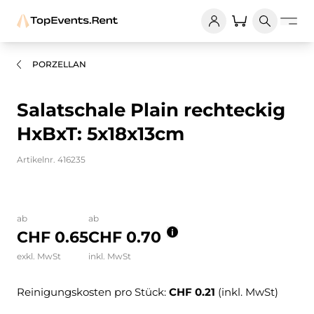
PORZELLAN
Salatschale Plain rechteckig
HxBxT: 5x18x13cm
Artikelnr. 416235
Bilder und Videos zum Produkt
ab
ab
CHF 0.65
CHF 0.70
exkl. MwSt
inkl. MwSt
Reinigungskosten pro Stück:
CHF 0.21
(inkl. MwSt)