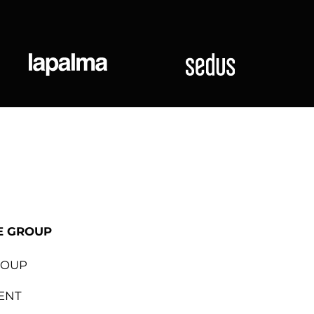
ional
Lapalma
Sedus
E GROUP
ROUP
ENT