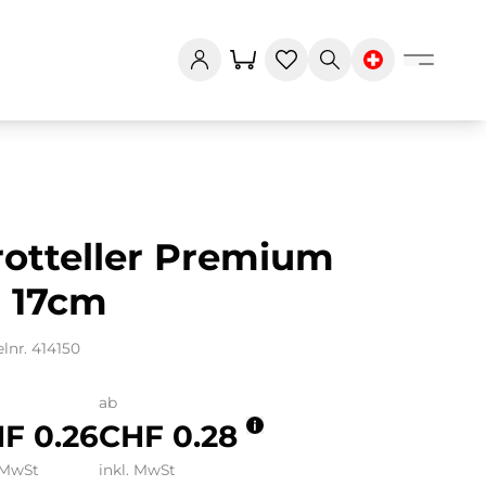
rotteller Premium
: 17cm
elnr. 414150
ab
F 0.26
CHF 0.28
 MwSt
inkl. MwSt