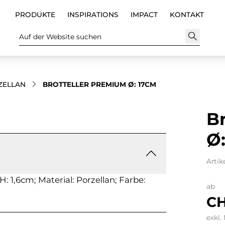
PRODUKTE
INSPIRATIONS
IMPACT
KONTAKT
Auf der Website suchen
ZELLAN
BROTTELLER PREMIUM Ø: 17CM
B
Ø
Artik
: 1,6cm; Material: Porzellan; Farbe:
ab
CH
exkl.