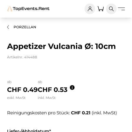
PORZELLAN
Appetizer Vulcania Ø: 10cm
Artikelnr. 414488
Bilder und Videos zum Produkt
ab
ab
CHF 0.49
CHF 0.53
exkl. MwSt
inkl. MwSt
Reinigungskosten pro Stück:
CHF 0.21
(inkl. MwSt)
Liefer-/Abholdatum