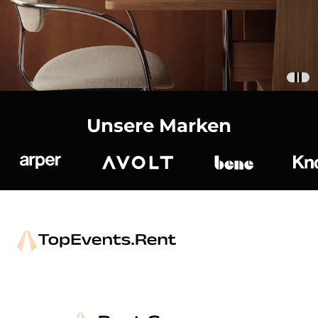
Unsere Marken
Arper
Avolt
bene
K