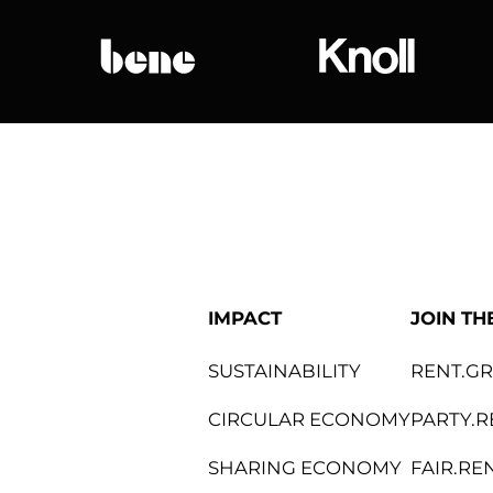
bene
Knoll Internat
IMPACT
JOIN TH
SUSTAINABILITY
RENT.G
CIRCULAR ECONOMY
PARTY.R
SHARING ECONOMY
FAIR.RE