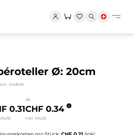
éroteller Ø: 20cm
elnr. 414849
ab
F 0.31
CHF 0.34
 MwSt
inkl. MwSt
igungskosten pro Stück:
CHF 0.21
(inkl.