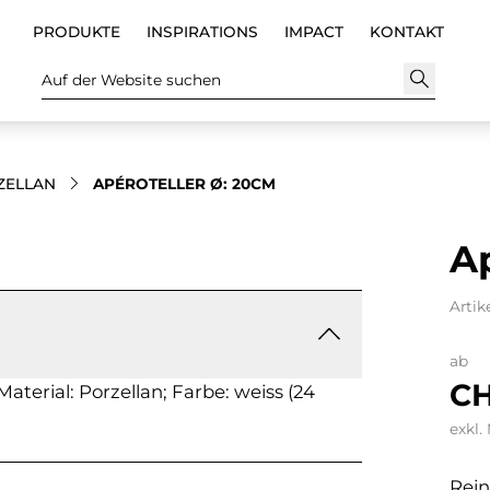
PRODUKTE
INSPIRATIONS
IMPACT
KONTAKT
Auf der Website suchen
ZELLAN
APÉROTELLER Ø: 20CM
Ap
Artik
ab
CH
aterial: Porzellan; Farbe: weiss (24
exkl.
Rein