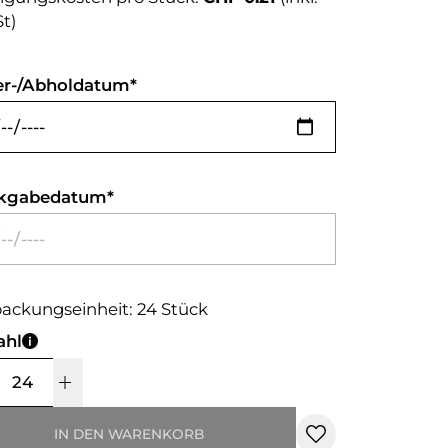
t)
er-/Abholdatum
kgabedatum
ackungseinheit: 24 Stück
ahl
IN DEN WARENKORB