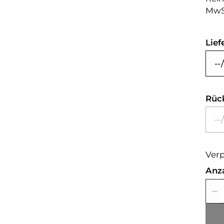
MwS
Lief
Rüc
Verp
Anz