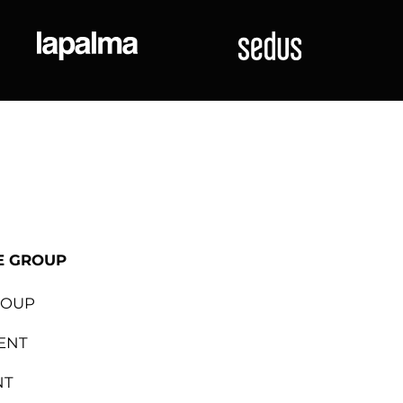
ional
Lapalma
Sedus
E GROUP
ROUP
ENT
NT