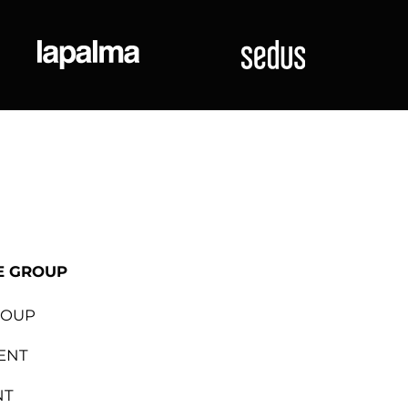
ional
Lapalma
Sedus
E GROUP
ROUP
ENT
NT