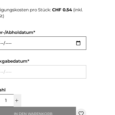
igungskosten pro Stück:
CHF 0.54
(inkl.
t)
er-/Abholdatum
kgabedatum
ahl
IN DEN WARENKORB