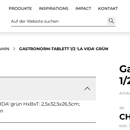
PRODUKTE
INSPIRATIONS
IMPACT
KONTAKT
Auf der Website suchen
AMIN
GASTRONORM-TABLETT 1/2 'LA VIDA' GRÜN
G
1/
Artik
IDA' grün HxBxT: 2,5x32,5x26,5cm;
ab
in
CH
exkl.