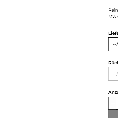
Rein
MwS
Lief
Rüc
Anz