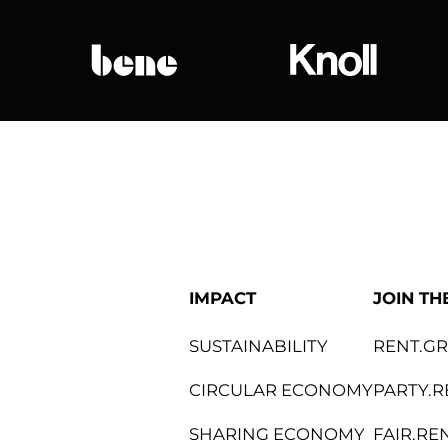
bene
Knoll Internat
IMPACT
JOIN TH
SUSTAINABILITY
RENT.G
CIRCULAR ECONOMY
PARTY.R
SHARING ECONOMY
FAIR.RE