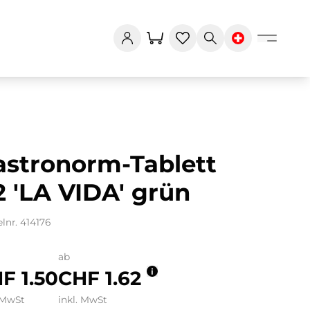
astronorm-Tablett
2 'LA VIDA' grün
elnr. 414176
ab
F 1.50
CHF 1.62
 MwSt
inkl. MwSt