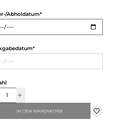
er-/Abholdatum
kgabedatum
ahl
IN DEN WARENKORB