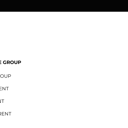
ional
Lapalma
Sedus
E GROUP
ROUP
ENT
NT
RENT