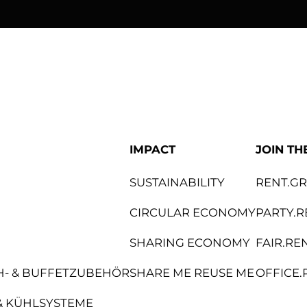
bene
Knoll Internat
IMPACT
JOIN TH
SUSTAINABILITY
RENT.G
CIRCULAR ECONOMY
PARTY.R
SHARING ECONOMY
FAIR.RE
CH- & BUFFETZUBEHÖR
SHARE ME REUSE ME
OFFICE.
& KÜHLSYSTEME