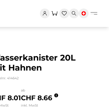
asserkanister 20L
it Hahnen
elnr. 414642
ab
F 8.01
CHF 8.66
 MwSt
inkl. MwSt