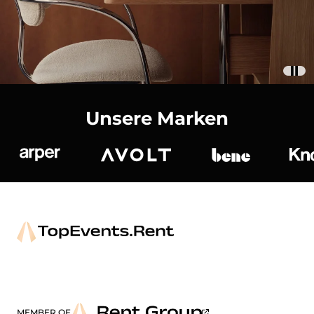
Unsere Marken
Arper
Avolt
bene
K
MEMBER OF