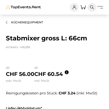
KÜCHENEQUIPMENT
Stabmixer gross L: 66cm
Artikelnr. 416288
Bilder und Videos zum Produkt
ab
ab
CHF 56.00
CHF 60.54
exkl. MwSt
inkl. MwSt
Reinigungskosten pro Stück:
CHF 3.24
(inkl. MwSt)
Liefer-/Abholdatum