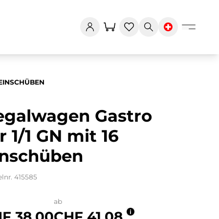
 EINSCHÜBEN
egalwagen Gastro
r 1/1 GN mit 16
inschüben
elnr. 415585
ab
F 38.00
CHF 41.08