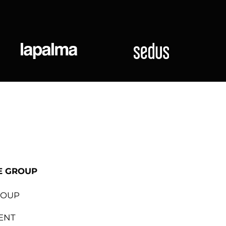
ional
Lapalma
Sedus
E GROUP
ROUP
ENT