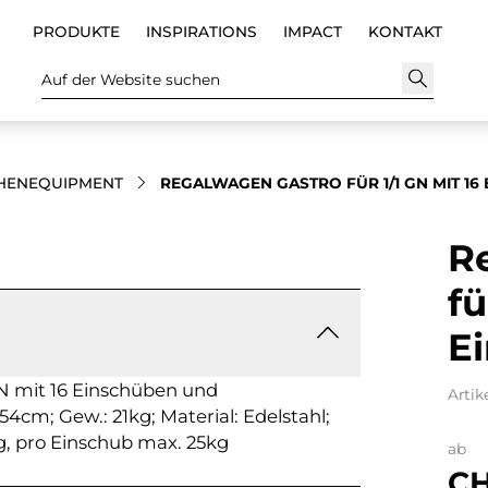
PRODUKTE
INSPIRATIONS
IMPACT
KONTAKT
Auf der Website suchen
HENEQUIPMENT
REGALWAGEN GASTRO FÜR 1/1 GN MIT 16
R
fü
E
N mit 16 Einschüben und
Artik
54cm; Gew.: 21kg; Material: Edelstahl;
g, pro Einschub max. 25kg
ab
CH