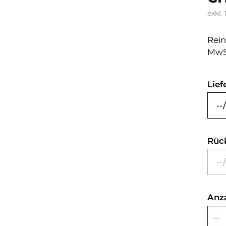
exkl.
Rein
MwS
Lief
Rüc
Anz