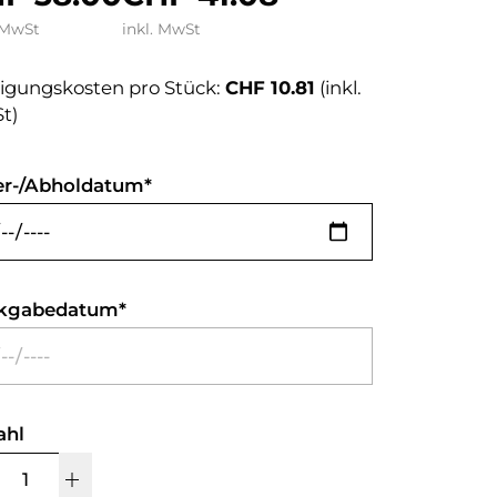
 MwSt
inkl. MwSt
igungskosten pro Stück:
CHF 10.81
(inkl.
t)
er-/Abholdatum
kgabedatum
ahl