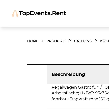
HOME
PRODUKTE
CATERING
KÜC
Bilder und Videos zum Produkt
Beschreibung
Regalwagen Gastro für 1/1 G
Arbeitsfläche; HxBxT: 95x75x
fahrbar,; Tragkraft max.150k