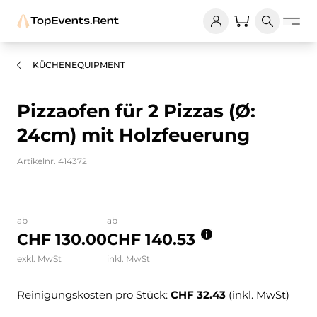
KÜCHENEQUIPMENT
Pizzaofen für 2 Pizzas (Ø:
24cm) mit Holzfeuerung
Artikelnr. 414372
Bilder und Videos zum Produkt
ab
ab
CHF 130.00
CHF 140.53
exkl. MwSt
inkl. MwSt
Reinigungskosten pro Stück:
CHF 32.43
(inkl. MwSt)