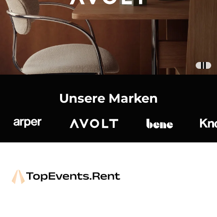
Unsere Marken
Arper
Avolt
bene
K