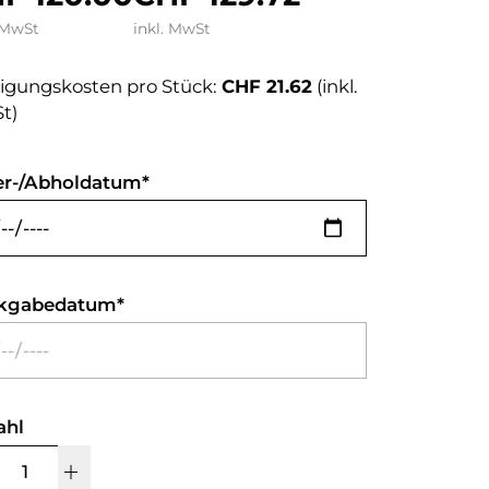
 MwSt
inkl. MwSt
igungskosten pro Stück:
CHF 21.62
(inkl.
t)
er-/Abholdatum
kgabedatum
ahl