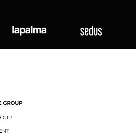
ional
Lapalma
Sedus
E GROUP
ROUP
ENT