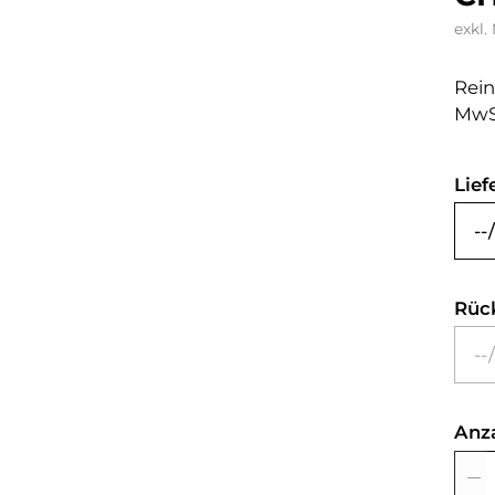
exkl.
Rein
MwS
Lief
Rüc
Anz