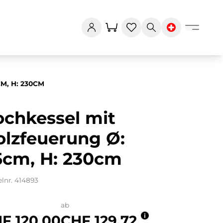
M, H: 230CM
ochkessel mit
olzfeuerung Ø:
5cm, H: 230cm
elnr. 414893
ab
F 120.00
CHF 129.72