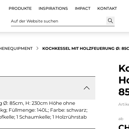
PRODUKTE
INSPIRATIONS
IMPACT
KONTAKT
Auf der Website suchen
HENEQUIPMENT
KOCHKESSEL MIT HOLZFEUERUNG Ø: 85C
K
H
8
g Ø: 85cm, H: 230cm Höhe ohne
Artik
4kg; Füllmenge: 140L; Farbe: schwarz;
pfkelle; 1 Schaumkelle; 1 Holzrührstab
ab
CH