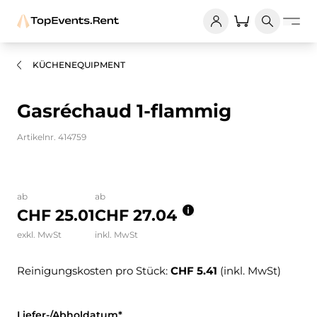
KÜCHENEQUIPMENT
Gasréchaud 1-flammig
Artikelnr. 414759
Bilder und Videos zum Produkt
ab
ab
CHF 25.01
CHF 27.04
exkl. MwSt
inkl. MwSt
Reinigungskosten pro Stück:
CHF 5.41
(inkl. MwSt)
Liefer-/Abholdatum