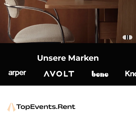
Unsere Marken
Arper
Avolt
bene
K