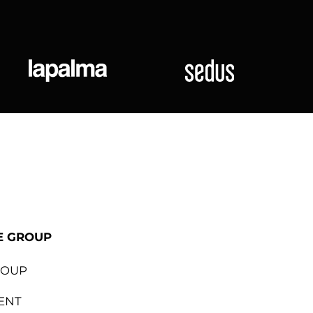
ional
Lapalma
Sedus
E GROUP
ROUP
ENT