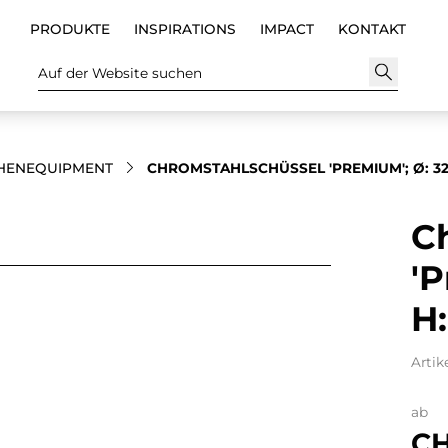
PRODUKTE
INSPIRATIONS
IMPACT
KONTAKT
Auf der Website suchen
HENEQUIPMENT
CHROMSTAHLSCHÜSSEL 'PREMIUM'; Ø: 32C
C
'P
H:
Artik
ab
CH