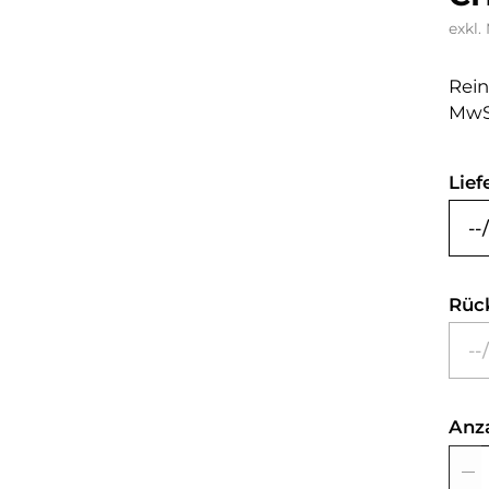
exkl.
Rein
MwS
Lief
Rüc
Anz