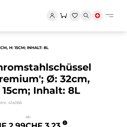
M, H: 15CM; INHALT: 8L
hromstahlschüssel
remium'; Ø: 32cm,
 15cm; Inhalt: 8L
elnr. 414066
ab
F 2.99
CHF 3.23