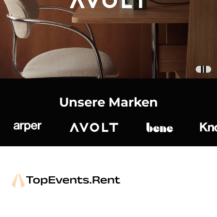
Unsere Marken
Arper
Avolt
bene
K