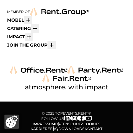
MEMBER OF
MÖBEL
Mehr
CATERING
Mehr
IMPACT
Mehr
JOIN THE GROUP
Mehr
atmosphere. with impact
© 2025 TOPEVENTS.RENT®
FOLLOW US
IMPRESSUM
DATENSCHUTZ
COOKIES
KARRIERE
FAQ
DOWNLOADS
KONTAKT