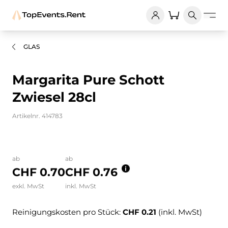
GLAS
Margarita Pure Schott
Zwiesel 28cl
Artikelnr. 414783
Bilder und Videos zum Produkt
ab
ab
CHF 0.70
CHF 0.76
exkl. MwSt
inkl. MwSt
Reinigungskosten pro Stück:
CHF 0.21
(inkl. MwSt)