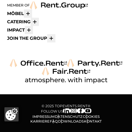
MEMBER OF
MÖBEL
Mehr
CATERING
Mehr
IMPACT
Mehr
JOIN THE GROUP
Mehr
atmosphere. with impact
© 2025 TOPEVENTS.RENT®
FOLLOW US
IMPRESSUM
DATENSCHUTZ
COOKIES
KARRIERE
FAQ
DOWNLOADS
KONTAKT