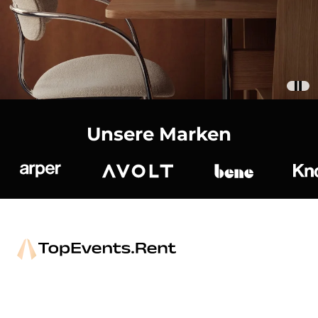
Unsere Marken
Arper
Avolt
bene
K