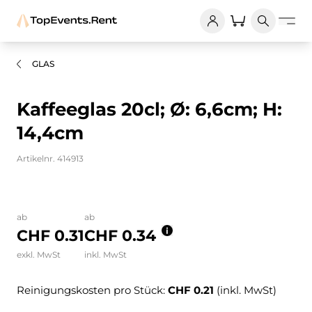
GLAS
Kaffeeglas 20cl; Ø: 6,6cm; H:
14,4cm
Artikelnr. 414913
Bilder und Videos zum Produkt
ab
ab
CHF 0.31
CHF 0.34
exkl. MwSt
inkl. MwSt
Reinigungskosten pro Stück:
CHF 0.21
(inkl. MwSt)