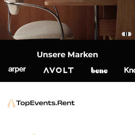
Unsere Marken
Arper
Avolt
bene
K