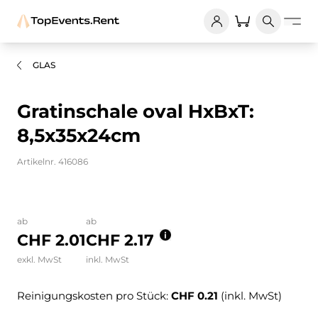
GLAS
Gratinschale oval HxBxT:
8,5x35x24cm
Artikelnr. 416086
Bilder und Videos zum Produkt
ab
ab
CHF 2.01
CHF 2.17
exkl. MwSt
inkl. MwSt
Reinigungskosten pro Stück:
CHF 0.21
(inkl. MwSt)