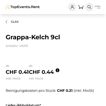
GLAS
Grappa-Kelch 9cl
Artikelnr. 415315
Bilder und Videos zum Produkt
ab
ab
CHF 0.41
CHF 0.44
exkl. MwSt
inkl. MwSt
Reinigungskosten pro Stück:
CHF 0.21
(inkl. MwSt)
Liefer-/Abholdatum