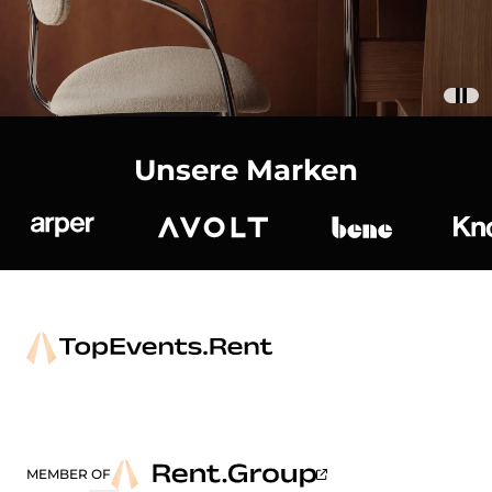
Unsere Marken
Arper
Avolt
bene
K
MEMBER OF