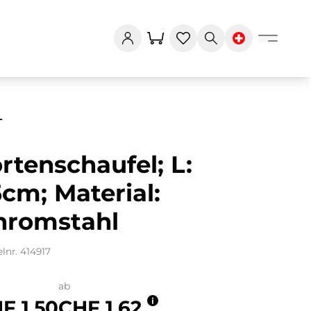
L
rtenschaufel; L:
cm; Material:
hromstahl
elnr. 414917
ab
F 1.50
CHF 1.62