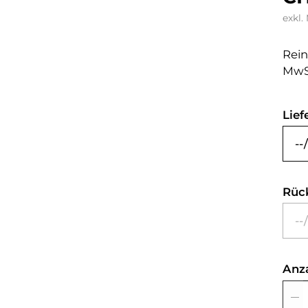
exkl.
Rein
MwS
Lief
Rüc
Anz