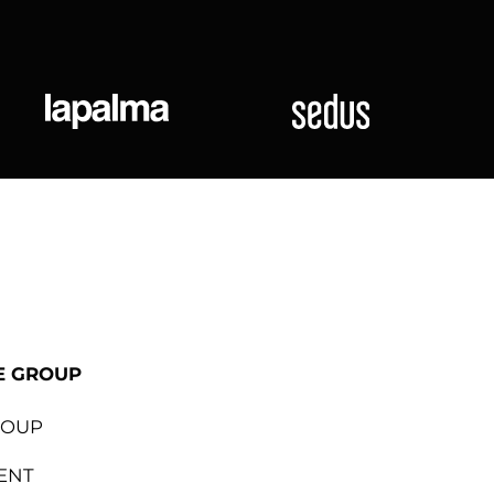
ional
Lapalma
Sedus
E GROUP
ROUP
ENT