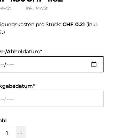
 MwSt
inkl. MwSt
igungskosten pro Stück:
CHF 0.21
(inkl.
t)
er-/Abholdatum
kgabedatum
ahl