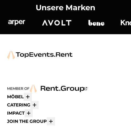
Unsere Marken
Arper
Avolt
bene
K
MEMBER OF
MÖBEL
Mehr
CATERING
Mehr
IMPACT
Mehr
JOIN THE GROUP
Mehr