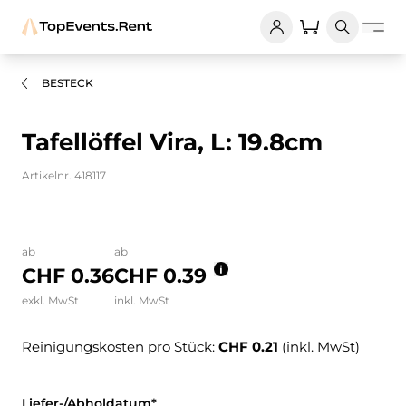
BESTECK
Tafellöffel Vira, L: 19.8cm
Artikelnr. 418117
Bilder und Videos zum Produkt
ab
ab
CHF 0.36
CHF 0.39
exkl. MwSt
inkl. MwSt
Reinigungskosten pro Stück:
CHF 0.21
(inkl. MwSt)
Liefer-/Abholdatum