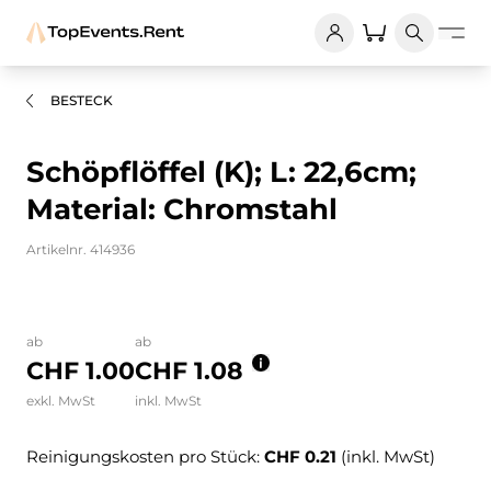
BESTECK
Schöpflöffel (K); L: 22,6cm;
Material: Chromstahl
Artikelnr. 414936
Bilder und Videos zum Produkt
ab
ab
CHF 1.00
CHF 1.08
exkl. MwSt
inkl. MwSt
Reinigungskosten pro Stück:
CHF 0.21
(inkl. MwSt)