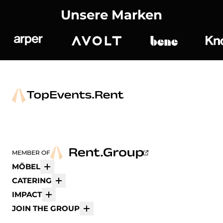
Unsere Marken
Arper
Avolt
bene
K
MEMBER OF
MÖBEL
Mehr
CATERING
Mehr
IMPACT
Mehr
JOIN THE GROUP
Mehr