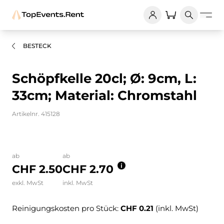
BESTECK
Schöpfkelle 20cl; Ø: 9cm, L:
33cm; Material: Chromstahl
Artikelnr. 415128
Bilder und Videos zum Produkt
ab
ab
CHF 2.50
CHF 2.70
exkl. MwSt
inkl. MwSt
Reinigungskosten pro Stück:
CHF 0.21
(inkl. MwSt)