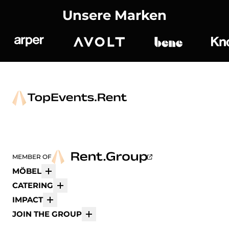
Unsere Marken
Arper
Avolt
bene
K
MEMBER OF
MÖBEL
Mehr
CATERING
Mehr
IMPACT
Mehr
JOIN THE GROUP
Mehr