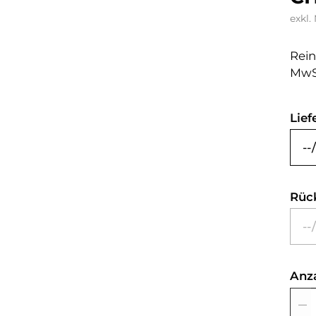
exkl.
Rein
MwS
Lief
Rüc
Anz