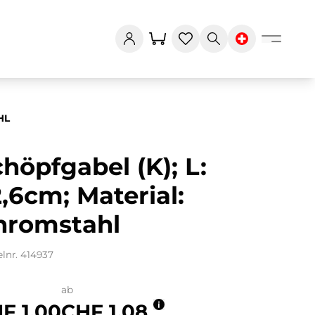
HL
höpfgabel (K); L:
,6cm; Material:
hromstahl
elnr. 414937
ab
F 1.00
CHF 1.08