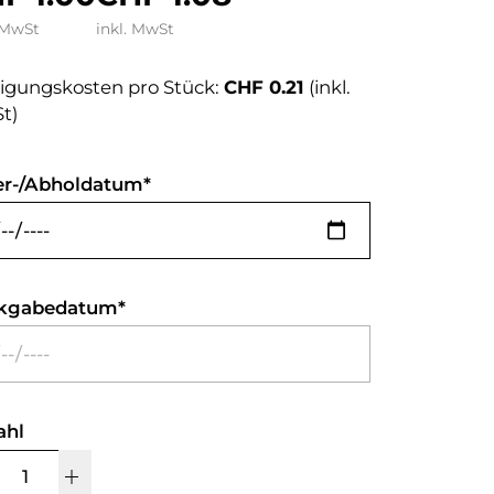
 MwSt
inkl. MwSt
igungskosten pro Stück:
CHF 0.21
(inkl.
t)
er-/Abholdatum
kgabedatum
ahl