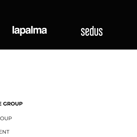
ional
Lapalma
Sedus
E GROUP
ROUP
ENT