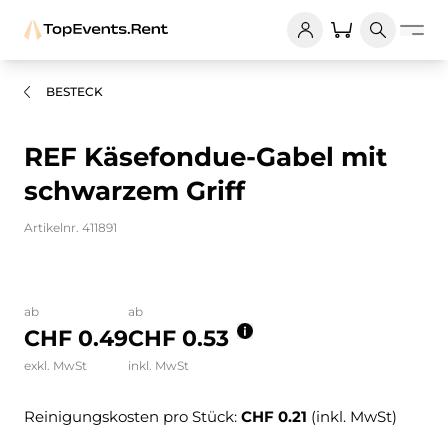
BESTECK
REF Käsefondue-Gabel mit
schwarzem Griff
Artikelnr. 411891
Bilder und Videos zum Produkt
ab
ab
CHF 0.49
CHF 0.53
exkl. MwSt
inkl. MwSt
Reinigungskosten pro Stück:
CHF 0.21
(inkl. MwSt)