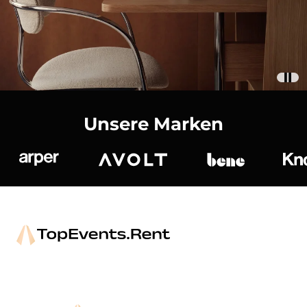
Unsere Marken
Arper
Avolt
bene
K