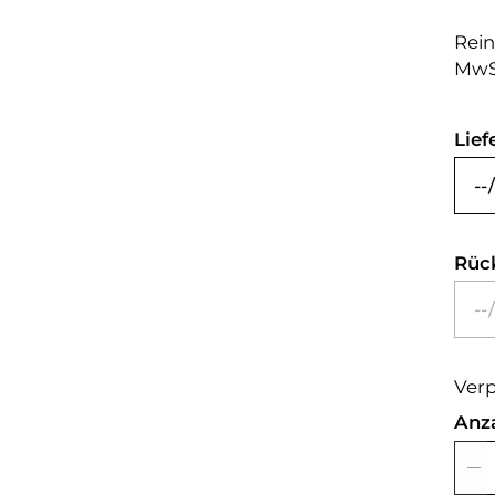
Rein
MwS
Lief
Rüc
Verp
Anz