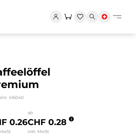
ffeelöffel
remium
elnr. 416040
ab
F 0.26
CHF 0.28
 MwSt
inkl. MwSt