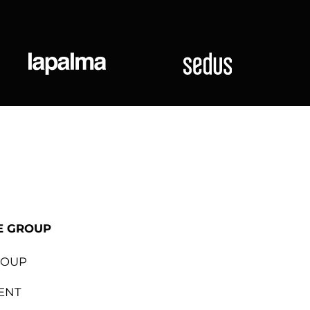
ional
Lapalma
Sedus
E GROUP
ROUP
ENT