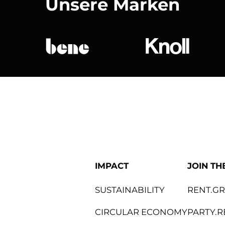
Unsere Marken
bene
Knoll Internat
IMPACT
JOIN TH
SUSTAINABILITY
RENT.G
CIRCULAR ECONOMY
PARTY.R