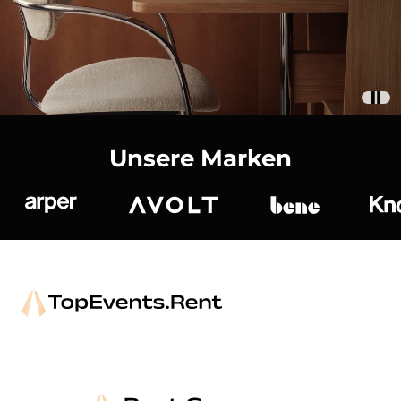
Unsere Marken
Arper
Avolt
bene
K