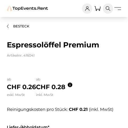
BESTECK
Espressolöffel Premium
Artikelnr. 416041
Bilder und Videos zum Produkt
ab
ab
CHF 0.26
CHF 0.28
exkl. MwSt
inkl. MwSt
Reinigungskosten pro Stück:
CHF 0.21
(inkl. MwSt)
Liefer-/Abholdatum