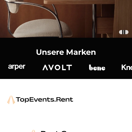
Unsere Marken
Arper
Avolt
bene
K