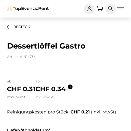
BESTECK
Dessertlöffel Gastro
Artikelnr. 414734
Bilder und Videos zum Produkt
ab
ab
CHF 0.31
CHF 0.34
exkl. MwSt
inkl. MwSt
Reinigungskosten pro Stück:
CHF 0.21
(inkl. MwSt)
Liefer-/Abholdatum