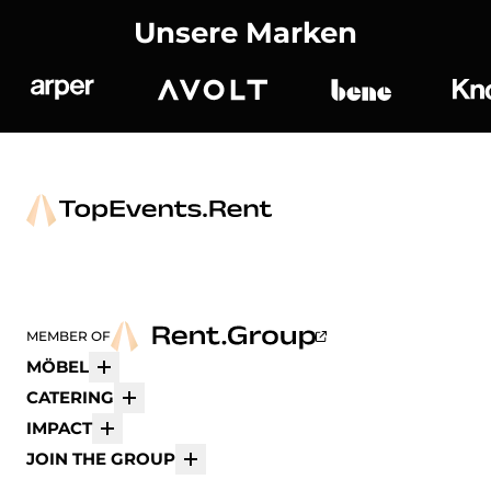
Unsere Marken
Arper
Avolt
bene
K
MEMBER OF
MÖBEL
Mehr
CATERING
Mehr
IMPACT
Mehr
JOIN THE GROUP
Mehr