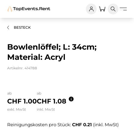
BESTECK
Bowlenlöffel; L: 34cm;
Material: Acryl
Artikelnr. 414788
Bilder und Videos zum Produkt
ab
ab
CHF 1.00
CHF 1.08
exkl. MwSt
inkl. MwSt
Reinigungskosten pro Stück:
CHF 0.21
(inkl. MwSt)