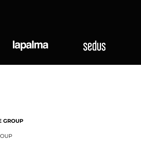
ional
Lapalma
Sedus
E GROUP
ROUP