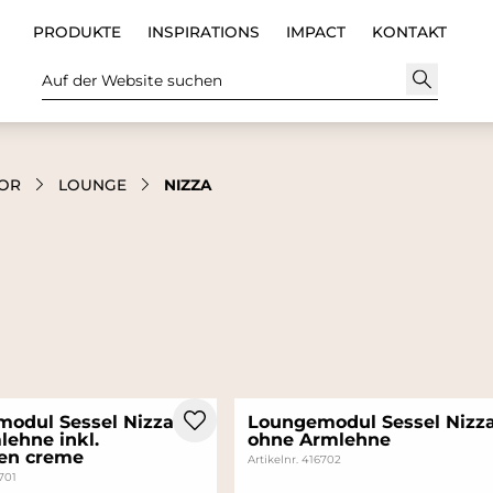
PRODUKTE
INSPIRATIONS
IMPACT
KONTAKT
Auf der Website suchen
OR
LOUNGE
NIZZA
odul Sessel Nizza
Loungemodul Sessel Nizz
lehne inkl.
ohne Armlehne
sen creme
Artikelnr. 416702
6701