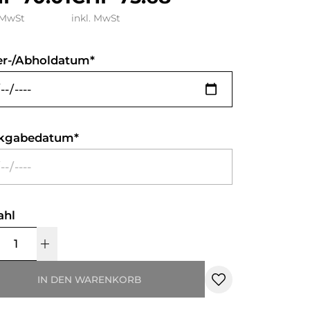
 MwSt
inkl. MwSt
er-/Abholdatum
kgabedatum
ahl
IN DEN WARENKORB