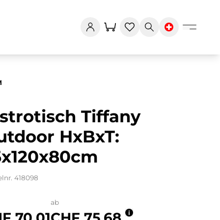
M
strotisch Tiffany
utdoor HxBxT:
5x120x80cm
elnr. 418098
ab
F 70.01
CHF 75.68