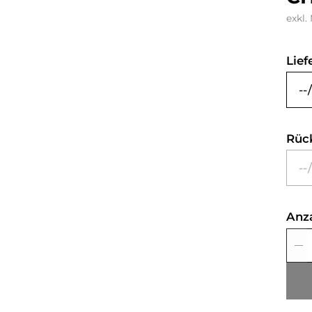
exkl.
Lief
Rüc
Anz