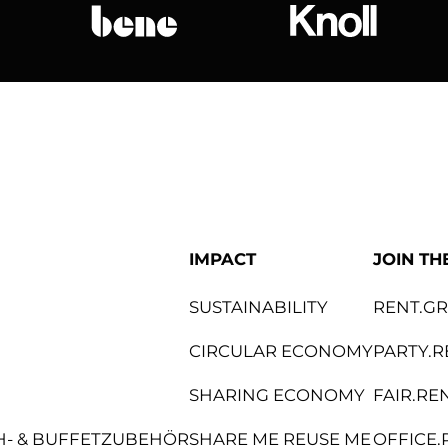
bene
Knoll Internat
IMPACT
JOIN TH
SUSTAINABILITY
RENT.G
CIRCULAR ECONOMY
PARTY.R
SHARING ECONOMY
FAIR.RE
CH- & BUFFETZUBEHÖR
SHARE ME REUSE ME
OFFICE.