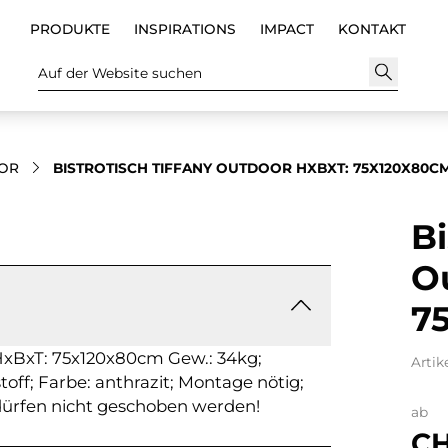
PRODUKTE
INSPIRATIONS
IMPACT
KONTAKT
Auf der Website suchen
OR
BISTROTISCH TIFFANY OUTDOOR HXBXT: 75X120X80C
Bi
O
7
 HxBxT: 75x120x80cm Gew.: 34kg;
Artik
off; Farbe: anthrazit; Montage nötig;
rfen nicht geschoben werden!
ab
CH