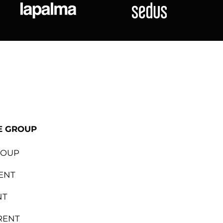
ional
Lapalma
Sedus
E GROUP
ROUP
ENT
NT
RENT