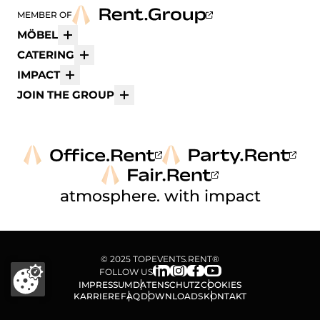
MEMBER OF
MÖBEL
Mehr
CATERING
Mehr
IMPACT
Mehr
JOIN THE GROUP
Mehr
atmosphere. with impact
© 2025 TOPEVENTS.RENT®
FOLLOW US
IMPRESSUM
DATENSCHUTZ
COOKIES
KARRIERE
FAQ
DOWNLOADS
KONTAKT