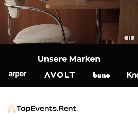
Unsere Marken
Arper
Avolt
bene
K