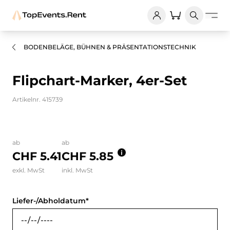
BODENBELÄGE, BÜHNEN & PRÄSENTATIONSTECHNIK
Flipchart-Marker, 4er-Set
Artikelnr. 415739
Bilder und Videos zum Produkt
ab
ab
CHF 5.41
CHF 5.85
exkl. MwSt
inkl. MwSt
Liefer-/Abholdatum