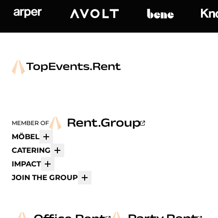
Arper
Avolt
bene
K
MEMBER OF
MÖBEL
Mehr
CATERING
Mehr
IMPACT
Mehr
JOIN THE GROUP
Mehr