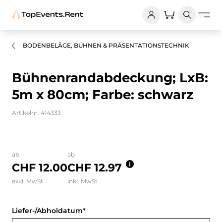
BODENBELÄGE, BÜHNEN & PRÄSENTATIONSTECHNIK
Bühnenrandabdeckung; LxB:
5m x 80cm; Farbe: schwarz
Artikelnr. 414333
Bilder und Videos zum Produkt
ab
ab
CHF 12.00
CHF 12.97
exkl. MwSt
inkl. MwSt
Liefer-/Abholdatum