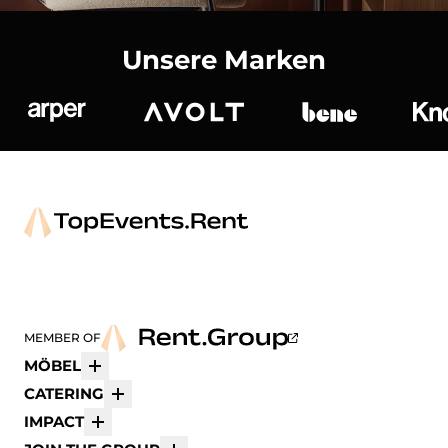
Unsere Marken
Arper
Avolt
bene
K
MEMBER OF
MÖBEL
Mehr
CATERING
Mehr
IMPACT
Mehr